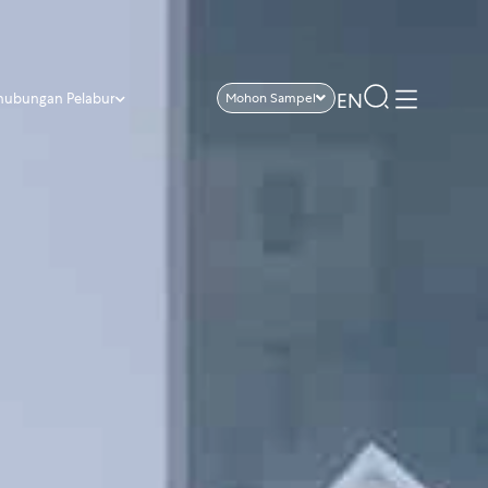
EN
hubungan Pelabur
Mohon Sampel